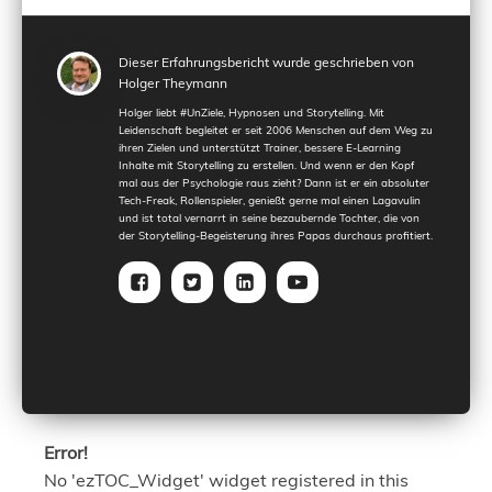
Dieser Erfahrungsbericht wurde geschrieben von
Holger Theymann
Holger liebt #UnZiele, Hypnosen und Storytelling. Mit
Leidenschaft begleitet er seit 2006 Menschen auf dem Weg zu
ihren Zielen und unterstützt Trainer, bessere E-Learning
Inhalte mit Storytelling zu erstellen. Und wenn er den Kopf
mal aus der Psychologie raus zieht? Dann ist er ein absoluter
Tech-Freak, Rollenspieler, genießt gerne mal einen Lagavulin
und ist total vernarrt in seine bezaubernde Tochter, die von
der Storytelling-Begeisterung ihres Papas durchaus profitiert.
Error!
No 'ezTOC_Widget' widget registered in this