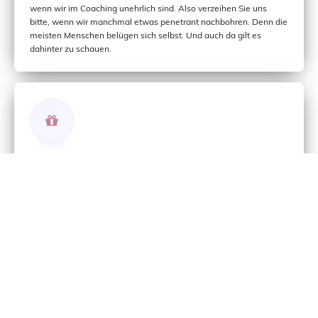
wenn wir im Coaching unehrlich sind. Also verzeihen Sie uns
bitte, wenn wir manchmal etwas penetrant nachbohren. Denn die
meisten Menschen belügen sich selbst. Und auch da gilt es
dahinter zu schauen.
Gemeinschaft
Alleine Ziele zu verfolgen kannt harte Arbeit sein. Gemeinsam
mit Gleichgesinnten geht es leichter. Man motiviert sich
gegenseitig und nimmt sich auch mal in die Pflicht. Tatsächlich ist
es leichter (und es macht mehr Spaß) Ziele im Team zu erreichen.
Copyright by zieltraum © 2011 – 2026 All Rights
coded with ♥ by
Reserved
@ssist
datenschutz
impressum