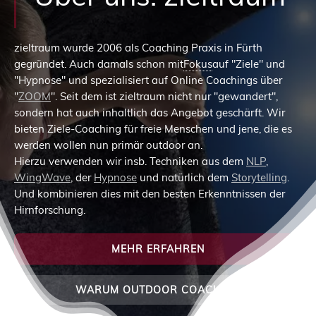
zieltraum wurde 2006 als Coaching Praxis in Fürth
gegründet. Auch damals schon mit
Fokus
auf "Ziele" und
"Hypnose" und spezialisiert auf Online Coachings über
"
ZOOM
". Seit dem ist zieltraum nicht nur "gewandert",
sondern hat auch inhaltlich das Angebot geschärft. Wir
bieten Ziele-Coaching für freie Menschen und jene, die es
werden wollen nun primär outdoor an.
Hierzu verwenden wir insb. Techniken aus dem
NLP
,
WingWave
, der
Hypnose
und natürlich dem
Storytelling
.
Und kombinieren dies mit den besten Erkenntnissen der
Hirnforschung.
MEHR ERFAHREN
WARUM OUTDOOR COACHING