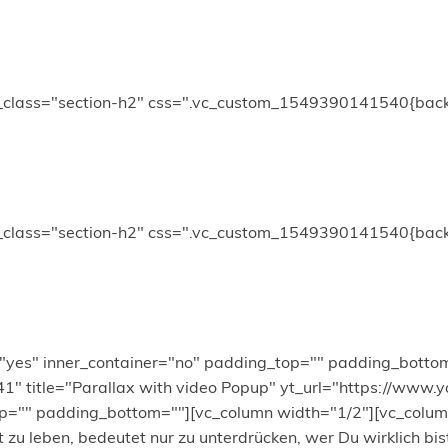
l_class="section-h2" css=".vc_custom_1549390141540{backg
l_class="section-h2" css=".vc_custom_1549390141540{backg
t="yes" inner_container="no" padding_top="" padding_bott
41" title="Parallax with video Popup" yt_url="https://ww
="" padding_bottom=""][vc_column width="1/2"][vc_column_te
zu leben, bedeutet nur zu unterdrücken, wer Du wirklich bis