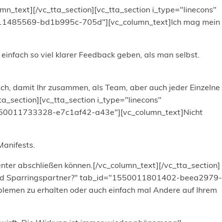
n_text][/vc_tta_section][vc_tta_section i_type="linecons"
1550011485569-bd1b995c-705d"][vc_column_text]Ich mag mein
einfach so viel klarer Feedback geben, als man selbst.
uch, damit Ihr zusammen, als Team, aber auch jeder Einzelne
ta_section][vc_tta_section i_type="linecons"
d="1550011733328-e7c1af42-a43e"][vc_column_text]Nicht
Manifests.
zienter abschließen können.[/vc_column_text][/vc_tta_section]
een und Sparringspartner?" tab_id="1550011801402-beea2979-
lemen zu erhalten oder auch einfach mal Andere auf Ihrem