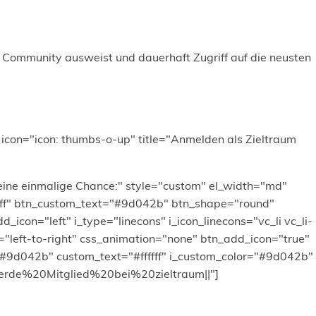
m Community ausweist und dauerhaft Zugriff auf die neusten
 icon="icon: thumbs-o-up" title="Anmelden als Zieltraum
ine einmalige Chance:" style="custom" el_width="md"
fffff" btn_custom_text="#9d042b" btn_shape="round"
_icon="left" i_type="linecons" i_icon_linecons="vc_li vc_li-
"left-to-right" css_animation="none" btn_add_icon="true"
#9d042b" custom_text="#ffffff" i_custom_color="#9d042b"
:Werde%20Mitglied%20bei%20zieltraum||"]