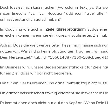
Doch lass es mich kurz machen:[/vc_column_text][vc_tta_acc
i_icon_linecons="vc_li vc_li-location" add_icon="true" ti
unmissverständlich aufschreiben?
Im Coaching wie auch im
Ziele Jahresprogramm
ist das eine
erreichen können, wenn sie ein klares, visualisiertes Ziel ha
Ach ja: Dass die weit verbreitete These, man müsse sich nur
nutzen wir. Wir sind ja keine blauäugigen Träumer... wir sin
Dein Herzensziel?" tab_id="1550148877150-168cbaea-f103"
Im Business wird unsere Begeisterungsfähigkeit für Ziele hä
für ein Ziel, dass wir gar nicht begreifen.
Um für ein Ziel zu brennen und dabei mittelfristig nicht ausz
Ein ganzer Wissenschaftszweig erforscht sie inzwischen: D
Es kommt eben doch nicht nur auf den Kopf an. Wenn Dein He