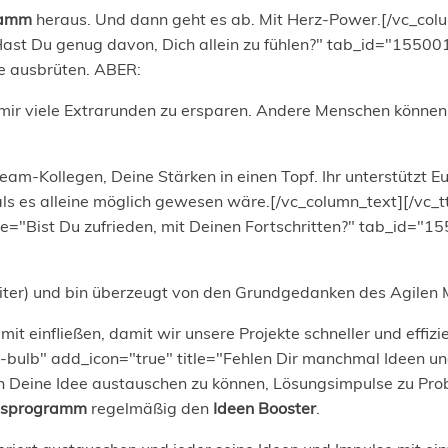
ramm
heraus. Und dann geht es ab. Mit Herz-Power.[/vc_colum
le="Hast Du genug davon, Dich allein zu fühlen?" tab_id="
te ausbrüten. ABER:
 mir viele Extrarunden zu ersparen. Andere Menschen können 
m-Kollegen, Deine Stärken in einen Topf. Ihr unterstützt E
 als es alleine möglich gewesen wäre.[/vc_column_text][/vc_t
title="Bist Du zufrieden, mit Deinen Fortschritten?" tab_i
eiter) und bin überzeugt von den Grundgedanken des Agilen 
mit einfließen, damit wir unsere Projekte schneller und effi
vc_li-bulb" add_icon="true" title="Fehlen Dir manchmal Id
 Deine Idee austauschen zu können, Lösungsimpulse zu Prob
resprogramm
regelmäßig den
Ideen Booster
.