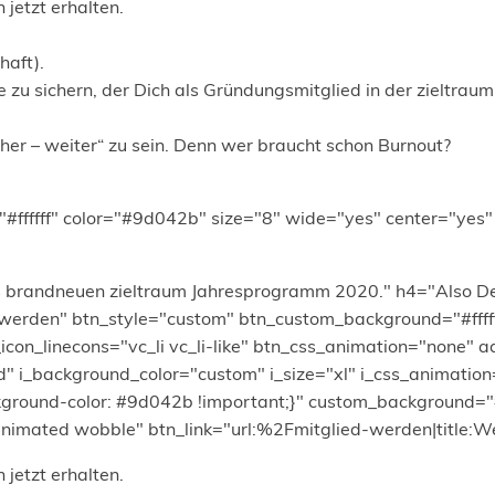
jetzt erhalten.
haft).
e
zu sichern, der Dich als Gründungsmitglied in der zieltrau
er – weiter“ zu sein. Denn wer braucht schon Burnout?
"#ffffff" color="#9d042b" size="8" wide="yes" center="yes"
s brandneuen zieltraum Jahresprogramm 2020." h4="Also De
ied werden" btn_style="custom" btn_custom_background="#f
icon_linecons="vc_li vc_li-like" btn_css_animation="none" add
 i_background_color="custom" i_size="xl" i_css_animation=
round-color: #9d042b !important;}" custom_background="
 animated wobble" btn_link="url:%2Fmitglied-werden|title
jetzt erhalten.