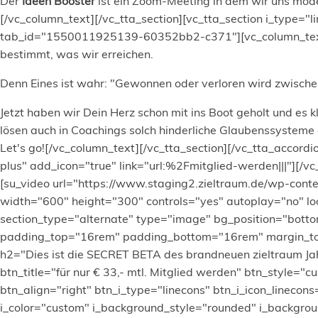
Der
Ideen Booster
ist ein Zoom-Meeting in dem wir uns mode
[/vc_column_text][/vc_tta_section][vc_tta_section i_type="l
tab_id="1550011925139-60352bb2-c371"][vc_column_text]W
bestimmt, was wir erreichen.
Denn Eines ist wahr: "Gewonnen oder verloren wird zwische
Jetzt haben wir Dein Herz schon mit ins Boot geholt und es k
lösen auch in Coachings solch hinderliche Glaubenssysteme 
Let's go![/vc_column_text][/vc_tta_section][/vc_tta_accordi
plus" add_icon="true" link="url:%2Fmitglied-werden|||"][
[su_video url="https://www.staging2.zieltraum.de/wp-con
width="600" height="300" controls="yes" autoplay="no" loo
section_type="alternate" type="image" bg_position="botto
padding_top="16rem" padding_bottom="16rem" margin_top
h2="Dies ist die SECRET BETA des brandneuen zieltraum J
btn_title="für nur € 33,- mtl. Mitglied werden" btn_style
btn_align="right" btn_i_type="linecons" btn_i_icon_linecons
i_color="custom" i_background_style="rounded" i_backgroun