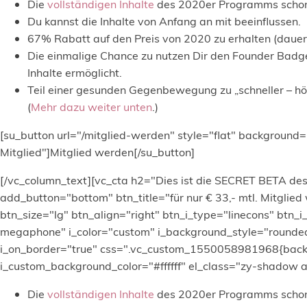
Die
vollständigen Inhalte
des 2020er Programms schon 
Du kannst die Inhalte von Anfang an mit beeinflussen.
67% Rabatt
auf den Preis von 2020 zu erhalten (dauer
Die einmalige Chance zu nutzen Dir den
Founder Badg
Inhalte ermöglicht.
Teil einer gesunden Gegenbewegung zu „schneller – höh
(
Mehr dazu weiter unten
.)
[su_button url="/mitglied-werden" style="flat" background=
Mitglied"]Mitglied werden[/su_button]
[/vc_column_text][vc_cta h2="Dies ist die SECRET BETA de
add_button="bottom" btn_title="für nur € 33,- mtl. Mitgl
btn_size="lg" btn_align="right" btn_i_type="linecons" btn_i_
megaphone" i_color="custom" i_background_style="rounded"
i_on_border="true" css=".vc_custom_1550058981968{backg
i_custom_background_color="#ffffff" el_class="zy-shadow
Die
vollständigen Inhalte
des 2020er Programms schon 