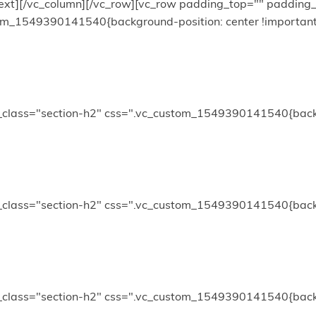
mn_text][/vc_column][/vc_row][vc_row padding_top="" paddi
stom_1549390141540{background-position: center !importan
l_class="section-h2" css=".vc_custom_1549390141540{backg
l_class="section-h2" css=".vc_custom_1549390141540{backg
l_class="section-h2" css=".vc_custom_1549390141540{backg