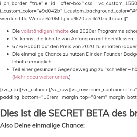
i_on_border="true" el_id="offer-box" css=".vc_custom_15
i_custom_color="#9d042b" i_custom_background_color="#fff
werden|title:Werde%20Mitglied%20bei%20zieltraum||"]
Die
vollständigen Inhalte
des 2020er Programms schon 
Du kannst die Inhalte von Anfang an mit beeinflussen.
67% Rabatt
auf den Preis von 2020 zu erhalten (dauer
Die einmalige Chance zu nutzen Dir den
Founder Badg
Inhalte ermöglicht.
Teil einer gesunden Gegenbewegung zu "schneller – hö
(
Mehr dazu weiter unten
.)
[/vc_cta][/vc_column][/vc_row][vc_row inner_container="n
padding_bottom="16rem" margin_top="8rem" margin_bottom
Dies ist die SECRET BETA des 
Also Deine einmalige Chance: