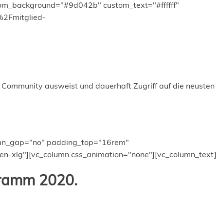
tom_background="#9d042b" custom_text="#ffffff"
%2Fmitglied-
m Community ausweist und dauerhaft Zugriff auf die neusten
olumn_gap="no" padding_top="16rem"
n-xlg"][vc_column css_animation="none"][vc_column_text]
gramm 2020.