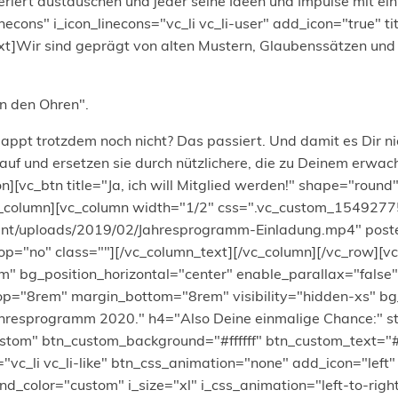
riert austauschen und jeder seine Ideen und Impulse mit ei
inecons" i_icon_linecons="vc_li vc_li-user" add_icon="true" 
ir sind geprägt von alten Mustern, Glaubenssätzen und G
n den Ohren".
lappt trotzdem noch nicht? Das passiert. Und damit es Dir ni
auf und ersetzen sie durch nützlichere, die zu Deinem erwa
on][vc_btn title="Ja, ich will Mitglied werden!" shape="roun
/vc_column][vc_column width="1/2" css=".vc_custom_1549277
tent/uploads/2019/02/Jahresprogramm-Einladung.mp4" poste
p="no" class=""][/vc_column_text][/vc_column][/vc_row][vc_
m" bg_position_horizontal="center" enable_parallax="fals
="8rem" margin_bottom="8rem" visibility="hidden-xs" bg
ahresprogramm 2020." h4="Also Deine einmalige Chance:" 
="custom" btn_custom_background="#ffffff" btn_custom_text
="vc_li vc_li-like" btn_css_animation="none" add_icon="left"
d_color="custom" i_size="xl" i_css_animation="left-to-rig