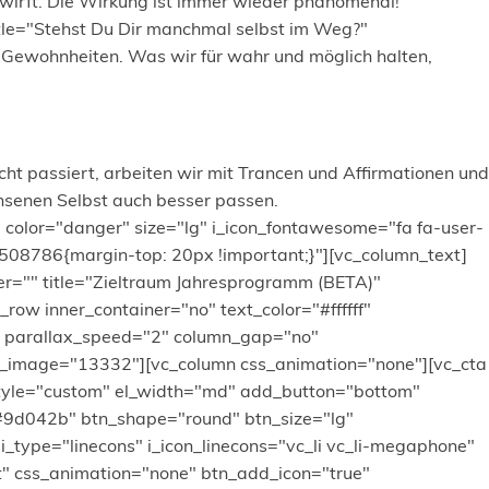
nwirft. Die Wirkung ist immer wieder phänomenal!
title="Stehst Du Dir manchmal selbst im Weg?"
ewohnheiten. Was wir für wahr und möglich halten,
cht passiert, arbeiten wir mit Trancen und Affirmationen und
chsenen Selbst auch besser passen.
d" color="danger" size="lg" i_icon_fontawesome="fa fa-user-
508786{margin-top: 20px !important;}"][vc_column_text]
r="" title="Zieltraum Jahresprogramm (BETA)"
row inner_container="no" text_color="#ffffff"
e" parallax_speed="2" column_gap="no"
_image="13332"][vc_column css_animation="none"][vc_cta
style="custom" el_width="md" add_button="bottom"
="#9d042b" btn_shape="round" btn_size="lg"
 i_type="linecons" i_icon_linecons="vc_li vc_li-megaphone"
ht" css_animation="none" btn_add_icon="true"