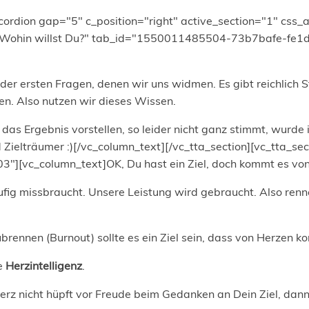
ordion gap="5" c_position="right" active_section="1" css_a
tle="Wohin willst Du?" tab_id="1550011485504-73b7bafe-fe1d
 der ersten Fragen, denen wir uns widmen. Es gibt reichlic
ben. Also nutzen wir dieses Wissen.
 das Ergebnis vorstellen, so leider nicht ganz stimmt, wurd
d Zielträumer :)[/vc_column_text][/vc_tta_section][vc_tta_se
][vc_column_text]OK, Du hast ein Ziel, doch kommt es vo
ufig missbraucht. Unsere Leistung wird gebraucht. Also renne
ubrennen (Burnout) sollte es ein Ziel sein, dass von Herzen k
ie
Herzintelligenz
.
rz nicht hüpft vor Freude beim Gedanken an Dein Ziel, dann