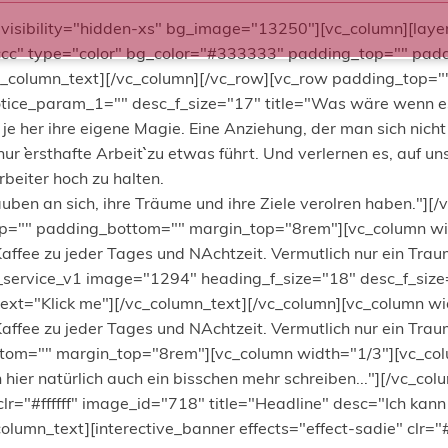
sibility="hidden-xs" bg_image="13250"][vc_column][layers
ccccc" type="color" bg_color="#333333" padding_top="" pad
/vc_column_text][/vc_column][/vc_row][vc_row padding_top
ice_param_1="" desc_f_size="17" title="Was wäre wenn es w
e her ihre eigene Magie. Eine Anziehung, der man sich nicht
ur ``ersthafte Arbeit`` zu etwas führt. Und verlernen es, auf 
beiter hoch zu halten.
ben an sich, ihre Träume und ihre Ziele verolren haben."][
op="" padding_bottom="" margin_top="8rem"][vc_column wi
ffee zu jeder Tages und NAchtzeit. Vermutlich nur ein Traum
_service_v1 image="1294" heading_f_size="18" desc_f_size=
tn_text="Klick me"][/vc_column_text][/vc_column][vc_column
ffee zu jeder Tages und NAchtzeit. Vermutlich nur ein Traum
om="" margin_top="8rem"][vc_column width="1/3"][vc_colum
n hier natürlich auch ein bisschen mehr schreiben..."][/vc_c
lr="#ffffff" image_id="718" title="Headline" desc="Ich kann h
lumn_text][interective_banner effects="effect-sadie" clr="#