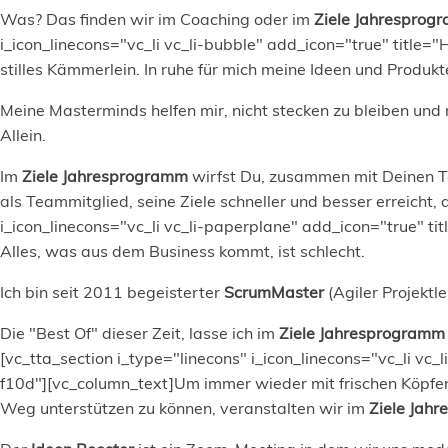
Was? Das finden wir im Coaching oder im
Ziele Jahresprog
i_icon_linecons="vc_li vc_li-bubble" add_icon="true" tit
stilles Kämmerlein. In ruhe für mich meine Ideen und Produk
Meine Masterminds helfen mir, nicht stecken zu bleiben und
Allein.
Im
Ziele Jahresprogramm
wirfst Du, zusammen mit Deinen Tea
als Teammitglied, seine Ziele schneller und besser erreicht,
i_icon_linecons="vc_li vc_li-paperplane" add_icon="true" 
Alles, was aus dem Business kommt, ist schlecht.
Ich bin seit 2011 begeisterter
ScrumMaster
(Agiler Projektl
Die "Best Of" dieser Zeit, lasse ich im
Ziele Jahresprogramm
[vc_tta_section i_type="linecons" i_icon_linecons="vc_li 
f10d"][vc_column_text]Um immer wieder mit frischen Köpfen
Weg unterstützen zu können, veranstalten wir im
Ziele Jah