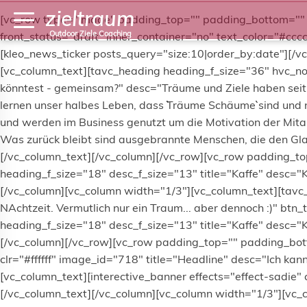
zieltraum
[vc_row type="image" padding_top="" padding_bottom="" vi
Outdoor Ziele Coaching
front_status="draft" inner_container="no" text_color="#c
[kleo_news_ticker posts_query="size:10|order_by:date"][
[vc_column_text][tavc_heading heading_f_size="36" hvc_not
könntest - gemeinsam?" desc="Träume und Ziele haben seit j
lernen unser halbes Leben, dass ``Träume Schäume`` sind und n
und werden im Business genutzt um die Motivation der Mitar
Was zurück bleibt sind ausgebrannte Menschen, die den Glau
[/vc_column_text][/vc_column][/vc_row][vc_row padding_t
heading_f_size="18" desc_f_size="13" title="Kaffe" desc="Ka
[/vc_column][vc_column width="1/3"][vc_column_text][tavc
NAchtzeit. Vermutlich nur ein Traum... aber dennoch :)" b
heading_f_size="18" desc_f_size="13" title="Kaffe" desc="Ka
[/vc_column][/vc_row][vc_row padding_top="" padding_bott
clr="#ffffff" image_id="718" title="Headline" desc="Ich kan
[vc_column_text][interective_banner effects="effect-sadie" c
[/vc_column_text][/vc_column][vc_column width="1/3"][vc_co