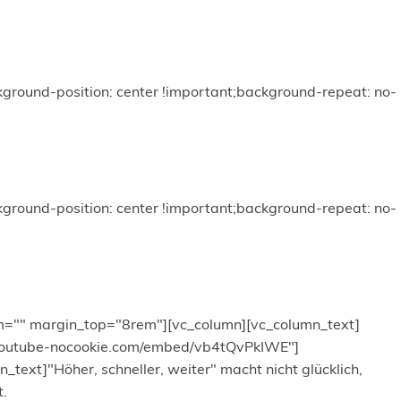
round-position: center !important;background-repeat: no-
round-position: center !important;background-repeat: no-
om="" margin_top="8rem"][vc_column][vc_column_text]
w.youtube-nocookie.com/embed/vb4tQvPkIWE"]
xt]"Höher, schneller, weiter" macht nicht glücklich,
t.