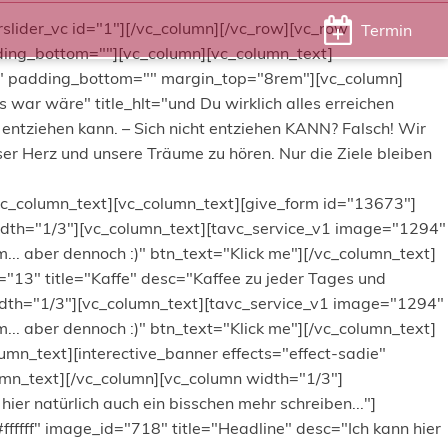
lider_vc id="1"][/vc_column][/vc_row][vc_row
Termin
ding_bottom=""][vc_column][vc_column_text]
="" padding_bottom="" margin_top="8rem"][vc_column]
ar wäre" title_hlt="und Du wirklich alles erreichen
 entziehen kann. – Sich nicht entziehen KANN? Falsch! Wir
unser Herz und unsere Träume zu hören. Nur die Ziele bleiben
/vc_column_text][vc_column_text][give_form id="13673"]
dth="1/3"][vc_column_text][tavc_service_v1 image="1294"
... aber dennoch :)" btn_text="Klick me"][/vc_column_text]
"13" title="Kaffe" desc="Kaffee zu jeder Tages und
 width="1/3"][vc_column_text][tavc_service_v1 image="1294"
... aber dennoch :)" btn_text="Klick me"][/vc_column_text]
n_text][interective_banner effects="effect-sadie"
olumn_text][/vc_column][vc_column width="1/3"]
ier natürlich auch ein bisschen mehr schreiben..."]
ffffff" image_id="718" title="Headline" desc="Ich kann hier