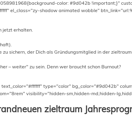
50058981968{background-color: #9d042b !important;}" cus
fff" el_class="zy-shadow animated wobble" btn_link="url:
jetzt erhalten.
haft).
e
zu sichern, der Dich als Gründungsmitglied in der zieltrau
her – weiter" zu sein. Denn wer braucht schon Burnout?
o" text_color="#ffffff" type="color" bg_color="#9d042b" c
="8rem" visibility="hidden-sm,hidden-md,hidden-lg,hidde
brandneuen zieltraum Jahrespro